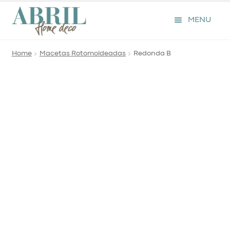
Skip
Skip
to
to
MENU
navigation
content
Home
Macetas Rotomoldeadas
Redonda B
Macetas Rotomoldeadas
Contacto