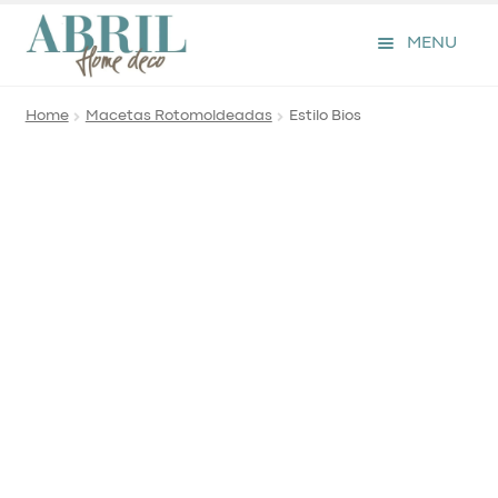
Skip
Skip
to
to
MENU
navigation
content
Home
Macetas Rotomoldeadas
Estilo Bios
Macetas Rotomoldeadas
Contacto